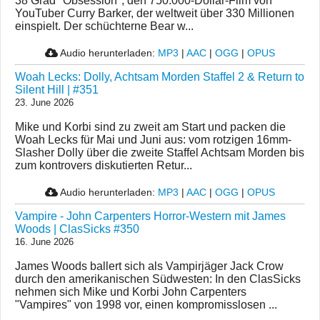
38 Grad "Obsession", den 750.000-Dollar-Film von
YouTuber Curry Barker, der weltweit über 330 Millionen
einspielt. Der schüchterne Bear w...
Audio herunterladen:
MP3
|
AAC
|
OGG
|
OPUS
Woah Lecks: Dolly, Achtsam Morden Staffel 2 & Return to
Silent Hill | #351
23. June 2026
Mike und Korbi sind zu zweit am Start und packen die
Woah Lecks für Mai und Juni aus: vom rotzigen 16mm-
Slasher Dolly über die zweite Staffel Achtsam Morden bis
zum kontrovers diskutierten Retur...
Audio herunterladen:
MP3
|
AAC
|
OGG
|
OPUS
Vampire - John Carpenters Horror-Western mit James
Woods | ClasSicks #350
16. June 2026
James Woods ballert sich als Vampirjäger Jack Crow
durch den amerikanischen Südwesten: In den ClasSicks
nehmen sich Mike und Korbi John Carpenters
"Vampires" von 1998 vor, einen kompromisslosen ...