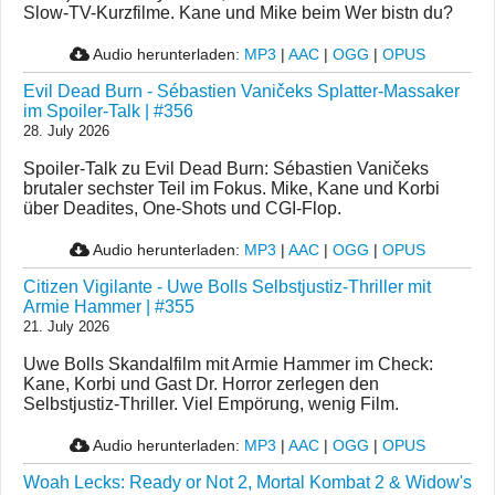
Slow-TV-Kurzfilme. Kane und Mike beim Wer bistn du?
Audio herunterladen:
MP3
|
AAC
|
OGG
|
OPUS
Evil Dead Burn - Sébastien Vaničeks Splatter-Massaker
im Spoiler-Talk | #356
28. July 2026
Spoiler-Talk zu Evil Dead Burn: Sébastien Vaničeks
brutaler sechster Teil im Fokus. Mike, Kane und Korbi
über Deadites, One-Shots und CGI-Flop.
Audio herunterladen:
MP3
|
AAC
|
OGG
|
OPUS
Citizen Vigilante - Uwe Bolls Selbstjustiz-Thriller mit
Armie Hammer | #355
21. July 2026
Uwe Bolls Skandalfilm mit Armie Hammer im Check:
Kane, Korbi und Gast Dr. Horror zerlegen den
Selbstjustiz-Thriller. Viel Empörung, wenig Film.
Audio herunterladen:
MP3
|
AAC
|
OGG
|
OPUS
Woah Lecks: Ready or Not 2, Mortal Kombat 2 & Widow's