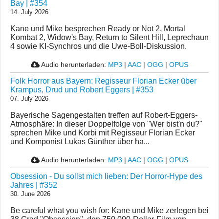
Bay | #354
14. July 2026
Kane und Mike besprechen Ready or Not 2, Mortal
Kombat 2, Widow's Bay, Return to Silent Hill, Leprechaun
4 sowie KI-Synchros und die Uwe-Boll-Diskussion.
Audio herunterladen:
MP3
|
AAC
|
OGG
|
OPUS
Folk Horror aus Bayern: Regisseur Florian Ecker über
Krampus, Drud und Robert Eggers | #353
07. July 2026
Bayerische Sagengestalten treffen auf Robert-Eggers-
Atmosphäre: In dieser Doppelfolge von "Wer bist'n du?"
sprechen Mike und Korbi mit Regisseur Florian Ecker
und Komponist Lukas Günther über ha...
Audio herunterladen:
MP3
|
AAC
|
OGG
|
OPUS
Obsession - Du sollst mich lieben: Der Horror-Hype des
Jahres | #352
30. June 2026
Be careful what you wish for: Kane und Mike zerlegen bei