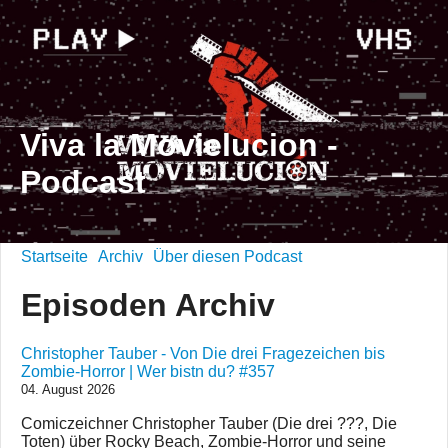
Viva la Movielucion -
Podcast
Startseite
Archiv
Über diesen Podcast
Episoden Archiv
Christopher Tauber - Von Die drei Fragezeichen bis
Zombie-Horror | Wer bistn du? #357
04. August 2026
Comiczeichner Christopher Tauber (Die drei ???, Die
Toten) über Rocky Beach, Zombie-Horror und seine