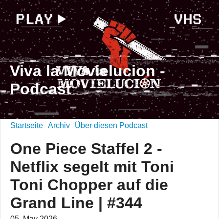
Viva la Movielucion -
Podcast
Startseite
Archiv
Über diesen Podcast
One Piece Staffel 2 -
Netflix segelt mit Toni
Toni Chopper auf die
Grand Line | #344
05. May 2026