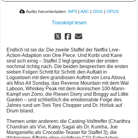
Audio herunterladen:
MP3
|
AAC
|
OGG
|
OPUS
Transkript lesen
Endlich ist sie da: Die zweite Staffel der Netflix Live-
Action-Adaption von One Piece. Und Korbi und Kane
sind sich einig – Staffel 2 legt gegenüber der ersten
nochmal richtig nach. Die beiden besprechen die ersten
sieben Folgen Schritt für Schritt: den Auftakt in
Loguetown mit dem grandiosen Auftritt von Lera Abova
als Miss All Sunday, das Reverse Mountain mit dem Wal
Laboon, Whiskey Peak mit dem ikonischen 100-Mann-
Kampf von Zorro, die Riesen Dorry und Broggy auf Little
Garden – und schließlich die emotionalste Folge des
Jahres rund um Toni Toni Chopper und Dr. Hiriluk auf
Drum Island.
Themen unter anderem: die Casting-Volltreffer (Charithra
Chandran als Vivi, Katey Sagal als Dr. Kureha, Joe
Manganiello als Crocodile-Teaser für Staffel 3), die
Wahnsinns-Effekte ohne sichtbare CGI-Schwächen,