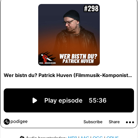
Audio herunterladen:
MP3
|
AAC
|
OGG
|
OPUS