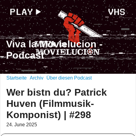
Viva la Movielucion -
Podcast
Startseite
Archiv
Über diesen Podcast
Wer bistn du? Patrick
Huven (Filmmusik-
Komponist) | #298
24. June 2025